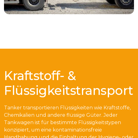
Kraftstoff- &
Flüssigkeitstransport
Tanker transportieren Flüssigkeiten wie Kraftstoffe,
Chemikalien und andere flüssige Güter. Jeder
Tankwagen ist für bestimmte Flüssigkeitstypen
konzipiert, um eine kontaminationsfreie
Handhabung und die Einhaltung der Hygiene- oder